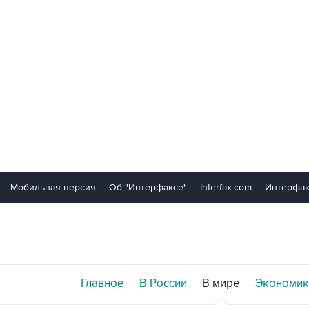
Мобильная версия
Об "Интерфаксе"
Interfax.com
Интерфак
Главное
В России
В мире
Экономик