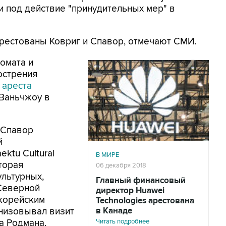
 под действие "принудительных мер" в
арестованы Ковриг и Спавор, отмечают СМИ.
омата и
острения
е
ареста
Ваньчжоу в
 Спавор
й
ktu Cultural
В МИРЕ
торая
06 декабря 2018
ультурных,
Главный финансовый
 Северной
директор Huawei
окорейским
Technologies арестована
анизовывал визит
в Канаде
а Родмана.
Читать подробнее