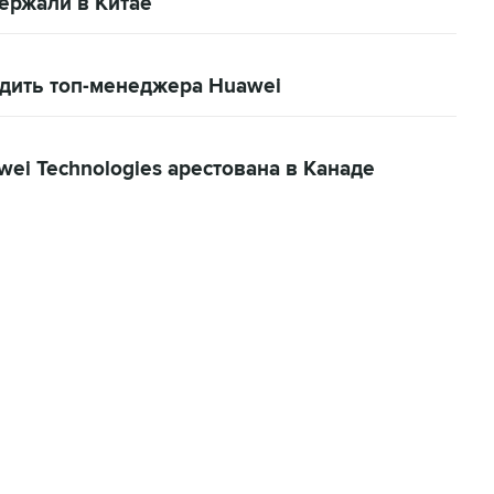
ержали в Китае
одить топ-менеджера Huawei
i Technologies арестована в Канаде