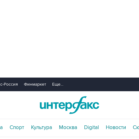
с-Россия
Финмаркет
Еще...
а
Спорт
Культура
Москва
Digital
Новости
С