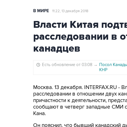
В МИРЕ
11:22, 13 декабря 2018
Власти Китая под
расследовании в 
канадцев
Есть обновление от 03:08
→
Посол Канады
КНР
Москва. 13 декабря. INTERFAX.RU - 
расследовании в отношении двух кан
причастности к деятельности, предст
сообщают в четверг западные СМИ 
Кана.
Он пояснил, что бывший канадский д