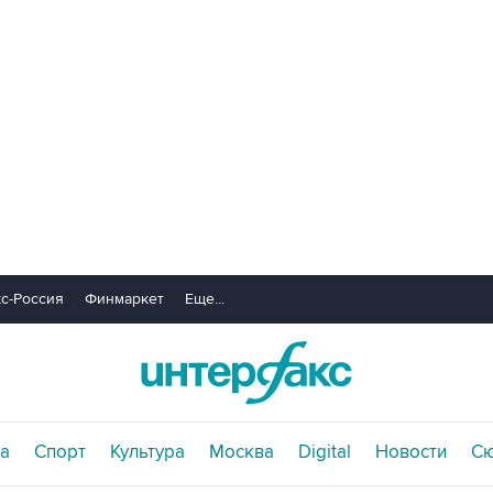
с-Россия
Финмаркет
Еще...
а
Спорт
Культура
Москва
Digital
Новости
С