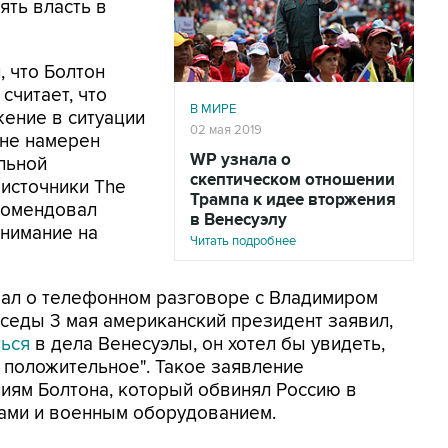
ять власть в
, что Болтон
считает, что
В МИРЕ
жение в ситуации
02 мая 2019
н не намерен
WP узнала о
льной
скептическом отношении
 источники The
Трампа к идее вторжения
екомендовал
в Венесуэлу
внимание на
Читать подробнее
ал о телефонном разговоре с Владимиром
седы 3 мая американский президент заявил,
ться
в дела Венесуэлы, он хотел бы увидеть,
 положительное". Такое заявление
ям Болтона, который обвинял Россию в
ами и военным оборудованием.