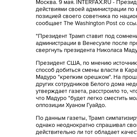
Москва. 9 мая. INTERFAX.RU - През
действиями своей администрации по в
позицией своего советника по нацио
сообщает The Washington Post со ссы
"Президент Трамп ставит под сомнен
администрации в Венесуэле после 
свергнуть президента Николаса Мадур
Президент США, по мнению источнико
способ добиться смены власти в Кар
Мадуро "крепким орешком". На прошл
других сотрудников Белого дома нед
утверждает газета, расстроило то, ч
что Мадуро "будет легко сместить м
оппозиции Хуаном Гуайдо.
По данным газеты, Трамп симпатизир
однако неоднократно спрашивал сво
действительно ли тот обладает качес