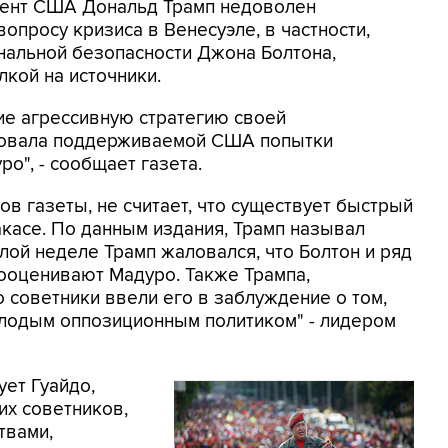
идент США Дональд Трамп недоволен
опросу кризиса в Венесуэле, в частности,
нальной безопасности Джона Болтона,
лкой на источники.
ие агрессивную стратегию своей
провала поддерживаемой США попытки
о", - сообщает газета.
в газеты, не считает, что существует быстрый
акасе. По данным издания, Трамп называл
ой неделе Трамп жаловался, что Болтон и ряд
ооценивают Мадуро. Также Трампа,
то советники ввели его в заблуждение о том,
олодым оппозиционным политиком" - лидером
ует Гуайдо,
их советников,
твами,