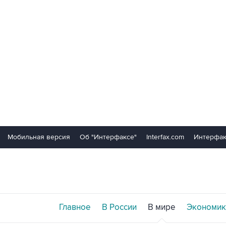
Мобильная версия
Об "Интерфаксе"
Interfax.com
Интерфак
Главное
В России
В мире
Экономик