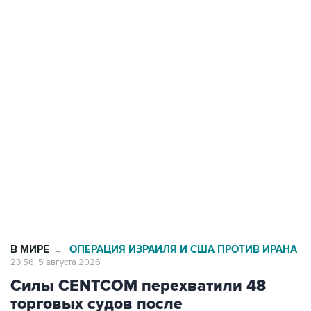
Путин сообщил о решении сосредоточить в
одних руках все службы тыла Минобороны
Как российские медицинские технологии
выходят на мировые рынки
Социальная реклама, АНО «Национальные приоритеты».
ИНН 7725383515 Erid: F7NfYUJCUneVdTRF8PRs
Трамп заявил, что переговоры с Ираном
начнутся в понедельник
В МИРЕ
ОПЕРАЦИЯ ИЗРАИЛЯ И США ПРОТИВ ИРАНА
→
23:56, 5 августа 2026
Силы CENTCOM перехватили 48
торговых судов после