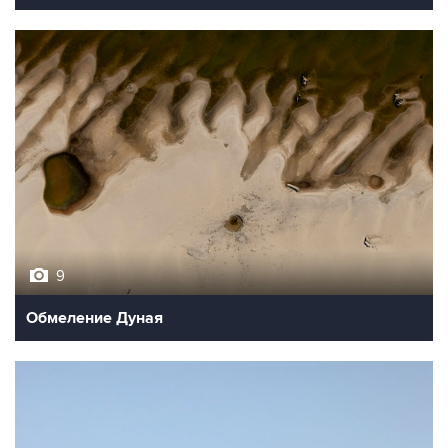
9
Обмеление Дуная