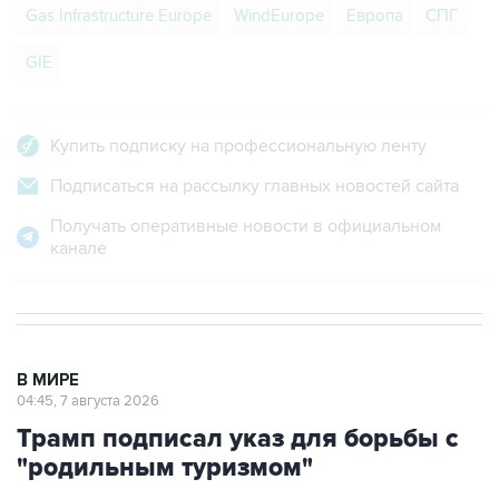
Gas Infrastructure Europe
WindEurope
Европа
СПГ
GIE
Купить подписку на профессиональную ленту
Подписаться на рассылку главных новостей сайта
Получать оперативные новости в официальном
канале
В МИРЕ
04:45, 7 августа 2026
Трамп подписал указ для борьбы с
"родильным туризмом"