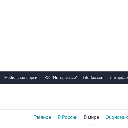
Мобильная версия
Об "Интерфаксе"
Interfax.com
Интерфак
Главное
В России
В мире
Экономик