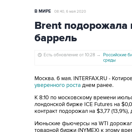
В МИРЕ
08:40, 6 мая 2020
Brent подорожала 
баррель
Есть обновление от 10:28
→
Российские б
среды
Москва. 6 мая. INTERFAX.RU - Котиро
уверенного роста
днем ранее.
К 8:10 по московскому времени июль
лондонской бирже ICE Futures на $0,0
контракт подорожал на $3,77 (13,9%),
Июньские фьючерсы на WTI дорожали
товарной биржи (NYMEX) к этому време