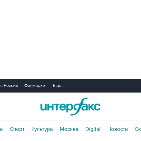
с-Россия
Финмаркет
Еще...
а
Спорт
Культура
Москва
Digital
Новости
С