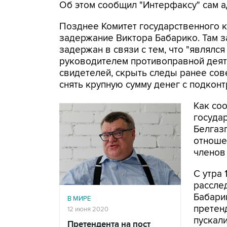
Об этом сообщил "Интерфаксу" сам а
Позднее Комитет государственного к
задержание Виктора Бабарико. Там з
задержан в связи с тем, что "являлс
руководителем противоправной деяте
свидетелей, скрыть следы ранее сов
снять крупную сумму денег с подконт
Как со
госуда
Белгаз
отноше
членов
С утра
рассле
Бабари
В МИРЕ
претенд
12 июня 2020
пускали
Претендента на пост