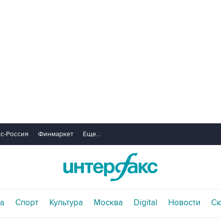
с-Россия
Финмаркет
Еще...
а
Спорт
Культура
Москва
Digital
Новости
С