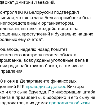
двокат Дмитрий Лаевский.
онтроля (КГК) Белоруссии подтвердил
аявили, что экс-глава Белгазпромбанка был
я непосредственным организатором,
льности, пытался воздействовать на
ершенных преступлений и буквально на днях
рольных ему счетов".
общалось, неделю назад Комитет
рственного контроля провел обыск в
промбанке, возбуждены уголовные дела в
нии ряда работников банка, в том числе
 правления.
 18 июня в Департаменте финансовых
дований КГК
проводится допрос
Виктора
ко и его сына Эдуарда. По информации штаба
ента в президенты, к Бабарико и его сыну не
 адвокатов, в их домах
проводятся обыски.