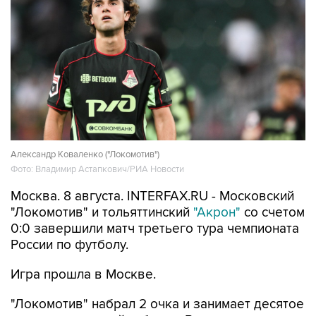
Александр Коваленко ("Локомотив")
Фото: Владимир Астапкович/РИА Новости
Москва. 8 августа. INTERFAX.RU - Московский
"Локомотив" и тольяттинский
"Акрон"
со счетом
0:0 завершили матч третьего тура чемпионата
России по футболу.
Игра прошла в Москве.
"Локомотив" набрал 2 очка и занимает десятое
место в турнирной таблице. В нынешнем
сезоне РПЛ он пока не одержал ни одной