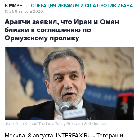
Аракчи заявил, что Иран и Оман
близки к соглашению по
Ормузскому проливу
Фото: Arun Kumar/ The India Today Group via Getty Images
Москва. 8 августа. INTERFAX.RU - Тегеран и
Маскат могут вскоре договориться о системе
управления судоходством в Ормузском