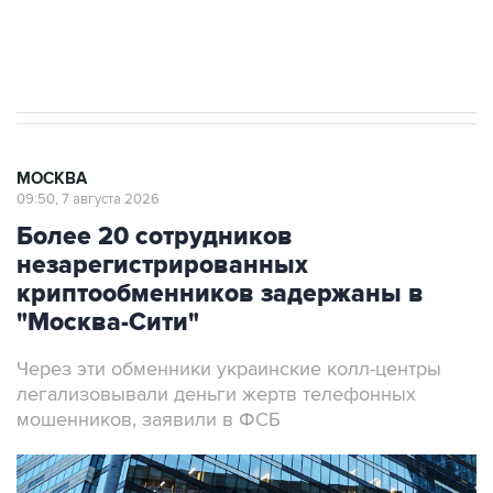
Аксенов сообщил о четвертом погибшем в
результате атаки ВСУ на Крым
МОСКВА
09:50, 7 августа 2026
Более 20 сотрудников
незарегистрированных
криптообменников задержаны в
"Москва-Сити"
Через эти обменники украинские колл-центры
легализовывали деньги жертв телефонных
мошенников, заявили в ФСБ