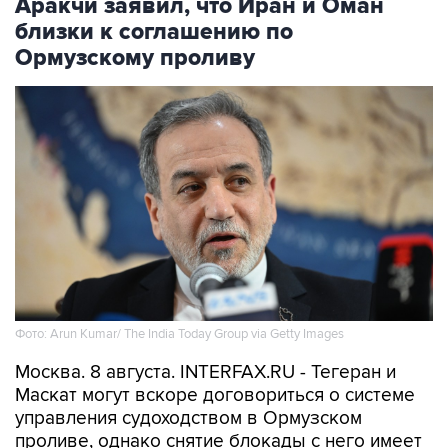
Аракчи заявил, что Иран и Оман
близки к соглашению по
Ормузскому проливу
Фото: Arun Kumar/ The India Today Group via Getty Images
Москва. 8 августа. INTERFAX.RU - Тегеран и
Маскат могут вскоре договориться о системе
управления судоходством в Ормузском
проливе, однако снятие блокады с него имеет