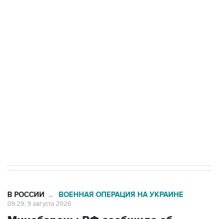
Промышленное предприятие в Самарской
области подверглось атаке БПЛА
Беспилотные технологии и ИИ на службе у
электросетевых объектов и агрокомплексов
Социальная реклама, АНО «Национальные приоритеты».
ИНН 7725383515 Erid: F7NfYUJCUneVdwcydK6A
Кабмин РФ разрешил до 1 июля 2027 года
импорт, выпуск и обращение бензина Евро 2,
Евро 3, Евро 4
В РОССИИ
ВОЕННАЯ ОПЕРАЦИЯ НА УКРАИНЕ
→
09:29, 9 августа 2026
Минобороны РФ сообщило об
ударах по объектам в украинских