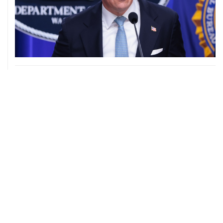
08 августа, 11:53
Хуситы заявили, что действуют против Саудовской
Аравии для снятия блокады с Йемена
ХРОНИКИ СОБЫТИЙ
❮
❯