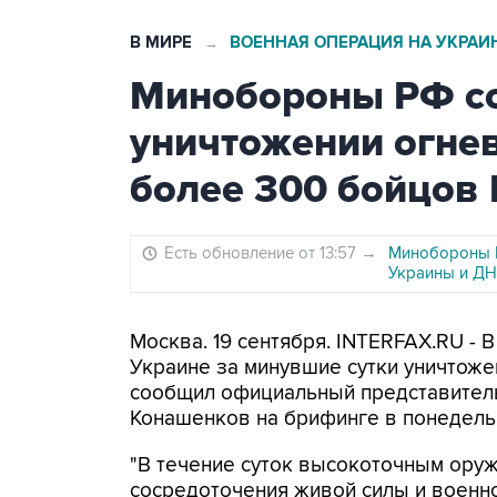
В МИРЕ
ВОЕННАЯ ОПЕРАЦИЯ НА УКРАИ
→
Минобороны РФ с
уничтожении огне
более 300 бойцов
Есть обновление от 13:57
→
Минобороны Р
Украины и Д
Москва. 19 сентября. INTERFAX.RU - 
Украине за минувшие сутки уничтож
сообщил официальный представител
Конашенков на брифинге в понедель
"В течение суток высокоточным ору
сосредоточения живой силы и военно