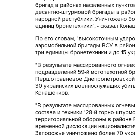
бригад в районах населенных пунктов
десантно-штурмовой бригады в райо
народной республики. Уничтожено бо
единиц бронетехники", - сказал Кона
По его словам, "высокоточным ударо
аэромобильной бригады ВСУ в район
три единицы бронетехники и до 15 у
"В результате массированного огнев
подразделений 59-й мотопехотной бр
Першотравневое Днепропетровской 
30 украинских военнослужащих убиты
Конашенков.
"В результате массированных огневы
состава и техники 128-й горно-штурм
территориальной обороны в районе Р
временной дислокации националистич
Запорожье уничтожено более 70 укра