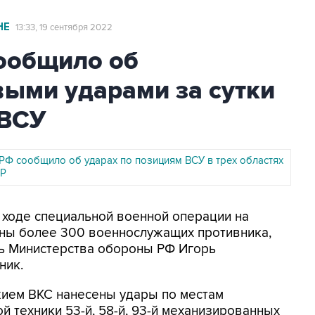
НЕ
13:33, 19 сентября 2022
ообщило об
выми ударами за сутки
 ВСУ
Ф сообщило об ударах по позициям ВСУ в трех областях
НР
В ходе специальной военной операции на
ены более 300 военнослужащих противника,
ь Министерства обороны РФ Игорь
ник.
жием ВКС нанесены удары по местам
й техники 53-й, 58-й, 93-й механизированных