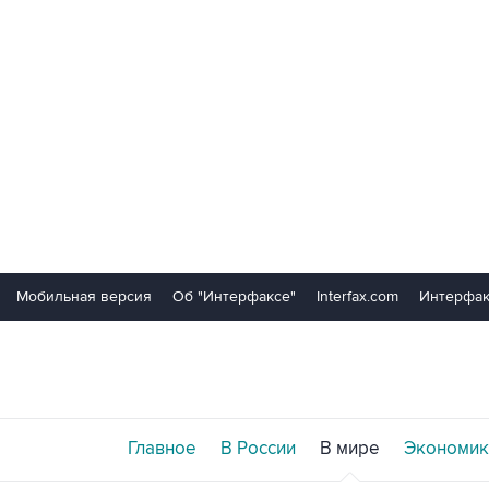
Мобильная версия
Об "Интерфаксе"
Interfax.com
Интерфак
Главное
В России
В мире
Экономик