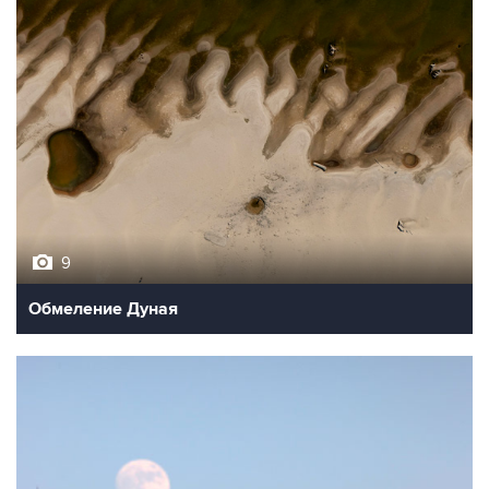
9
Обмеление Дуная