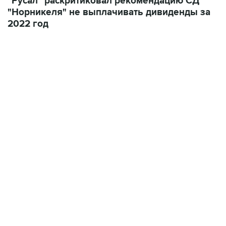
"Русал" раскритиковал рекомендацию СД
"Норникеля" не выплачивать дивиденды за
2022 год
09:12, 7 августа 2026