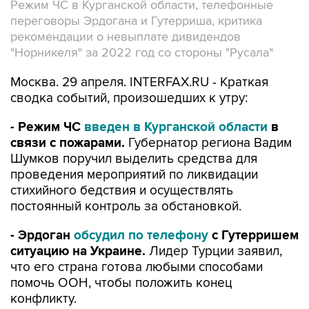
Режим ЧС в Курганской области, телефонные
переговоры Эрдогана и Гутерриша, критика
рекомендации о невыплате дивидендов
"Норникеля" за 2022 год со стороны "Русала"
Москва. 29 апреля. INTERFAX.RU - Краткая
сводка событий, произошедших к утру:
- Режим ЧС
введен в Курганской области
в
связи с пожарами.
Губернатор региона Вадим
Шумков поручил выделить средства для
проведения мероприятий по ликвидации
стихийного бедствия и осуществлять
постоянный контроль за обстановкой.
- Эрдоган
обсудил по телефону
с Гутерришем
ситуацию на Украине.
Лидер Турции заявил,
что его страна готова любыми способами
помочь ООН, чтобы положить конец
конфликту.