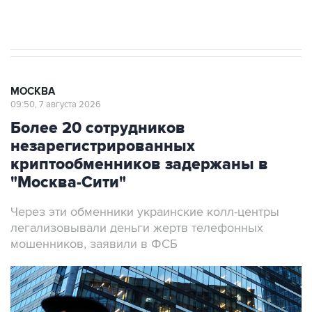
Аксенов сообщил о четвертом погибшем в
результате атаки ВСУ на Крым
МОСКВА
09:50, 7 августа 2026
Более 20 сотрудников
незарегистрированных
криптообменников задержаны в
"Москва-Сити"
Через эти обменники украинские колл-центры
легализовывали деньги жертв телефонных
мошенников, заявили в ФСБ