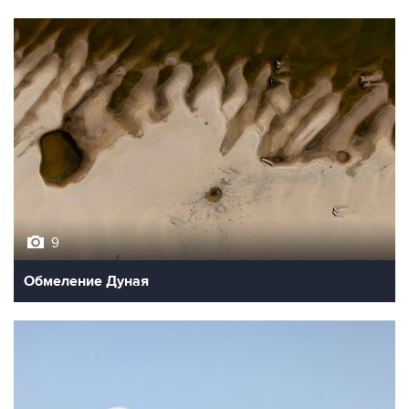
9
Обмеление Дуная