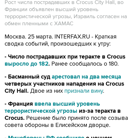
Рост числа пострадавших в Crocus City Hall, во
Франции объявлен высший уровень
террористической угрозы, Израиль согласен на
обмен пленными с ХАМАС
Москва. 25 марта. INTERFAX.RU - Краткая
сводка событий, произошедших к утру:
- Число пострадавших при теракте в Crocus
выросло до 182
.
Ранее сообщалось о 180.
- Басманный суд
арестовал на два месяца
четверых участников нападения на Crocus
City Hall.
Двое из них
признали вину
.
- Франция
ввела высший уровень
террористической угрозы
из-за теракта в
Crocus.
Решение было принято после созыва
совета обороны в Елисейском дворце.