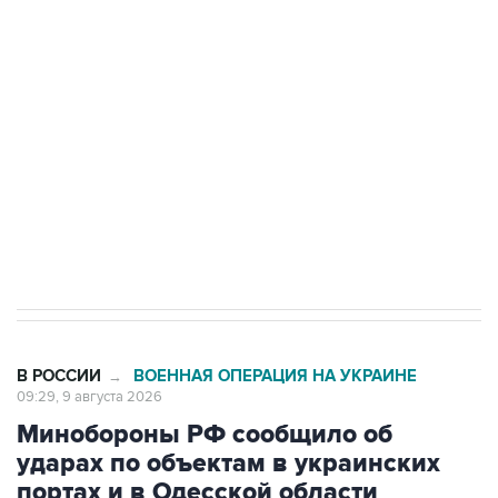
области подверглось атаке БПЛА
Беспилотные технологии и ИИ на службе у
электросетевых объектов и агрокомплексов
Социальная реклама, АНО «Национальные приоритеты».
ИНН 7725383515 Erid: F7NfYUJCUneVdwcydK6A
Кабмин РФ разрешил до 1 июля 2027 года
импорт, выпуск и обращение бензина Евро 2,
Евро 3, Евро 4
В РОССИИ
ВОЕННАЯ ОПЕРАЦИЯ НА УКРАИНЕ
→
09:29, 9 августа 2026
Минобороны РФ сообщило об
ударах по объектам в украинских
портах и в Одесской области