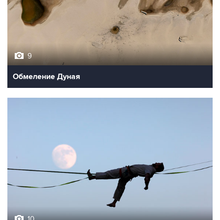
9
Обмеление Дуная
10