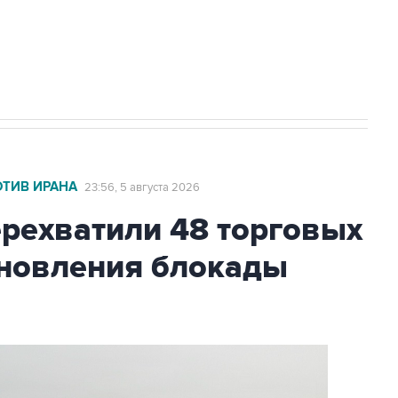
НН 7725383515 Erid: F7NfYUJCUneVdTRF8PRs
с Ираном начнутся в понедельник
ОТИВ ИРАНА
23:56, 5 августа 2026
ехватили 48 торговых
бновления блокады