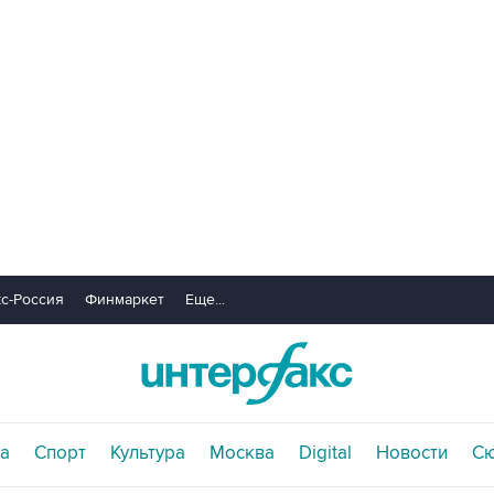
с-Россия
Финмаркет
Еще...
а
Спорт
Культура
Москва
Digital
Новости
С