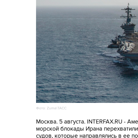
Фото: Zuma\ТАСС
Москва. 5 августа. INTERFAX.RU - А
морской блокады Ирана перехватили 
судов, которые направлялись в ее по