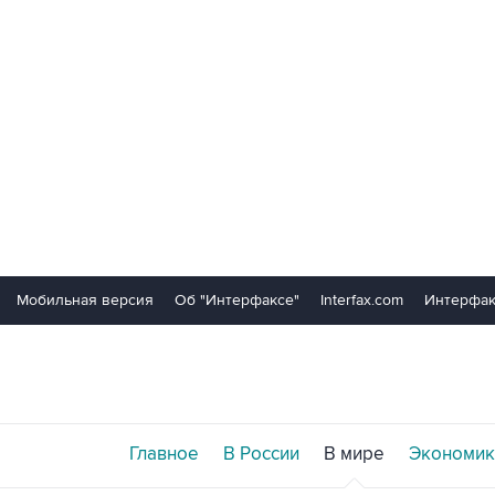
Мобильная версия
Об "Интерфаксе"
Interfax.com
Интерфак
Главное
В России
В мире
Экономик