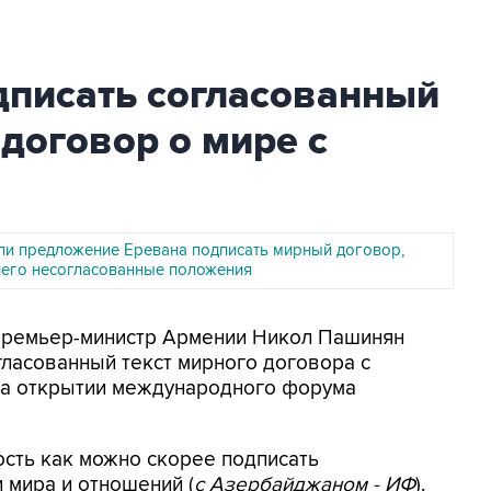
дписать согласованный
договор о мире с
гли предложение Еревана подписать мирный договор,
него несогласованные положения
 Премьер-министр Армении Никол Пашинян
гласованный текст мирного договора с
на открытии международного форума
ость как можно скорее подписать
 мира и отношений (
с Азербайджаном - ИФ
).