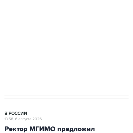
Путин сообщил о решении сосредоточить в
одних руках все службы тыла Минобороны
Как российские медицинские технологии
выходят на мировые рынки
Социальная реклама, АНО «Национальные приоритеты».
ИНН 7725383515 Erid: F7NfYUJCUneVdTRF8PRs
Трамп заявил, что переговоры с Ираном
начнутся в понедельник
В РОССИИ
13:58, 6 августа 2026
Ректор МГИМО предложил