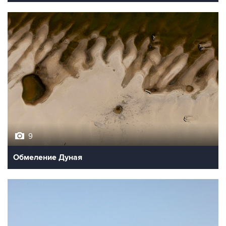
9
Обмеление Дуная