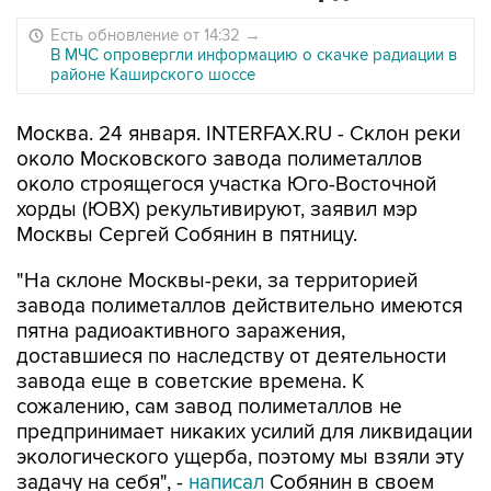
Есть обновление от 14:32
→
В МЧС опровергли информацию о скачке радиации в
районе Каширского шоссе
Москва. 24 января. INTERFAX.RU - Склон реки
около Московского завода полиметаллов
около строящегося участка Юго-Восточной
хорды (ЮВХ) рекультивируют, заявил мэр
Москвы Сергей Собянин в пятницу.
"На склоне Москвы-реки, за территорией
завода полиметаллов действительно имеются
пятна радиоактивного заражения,
доставшиеся по наследству от деятельности
завода еще в советские времена. К
сожалению, сам завод полиметаллов не
предпринимает никаких усилий для ликвидации
экологического ущерба, поэтому мы взяли эту
задачу на себя", -
написал
Собянин в своем