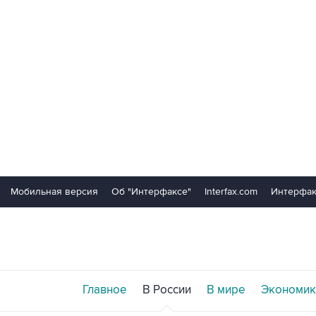
Мобильная версия
Об "Интерфаксе"
Interfax.com
Интерфак
Главное
В России
В мире
Экономик