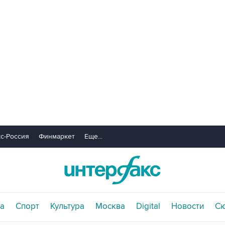
с-Россия
Финмаркет
Еще...
а
Спорт
Культура
Москва
Digital
Новости
С