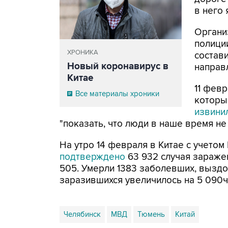
в него 
Органи
полиции
ХРОНИКА
состав
Новый коронавирус в
направл
Китае
11 фев
Все материалы хроники
которы
извини
"показать, что люди в наше время не
На утро 14 февраля в Китае с учетом
подтверждено
63 932 случая зараже
505. Умерли 1383 заболевших, выздо
заразившихся увеличилось на 5 090че
Челябинск
МВД
Тюмень
Китай