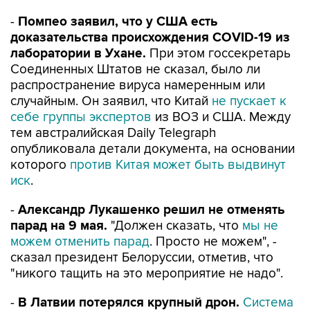
доказательства происхождения COVID-19 из
лаборатории в Ухане.
При этом госсекретарь
Соединенных Штатов не сказал, было ли
распространение вируса намеренным или
случайным. Он заявил, что Китай
не пускает к
себе группы экспертов
из ВОЗ и США. Между
тем австралийская Daily Telegraph
опубликовала детали документа, на основании
которого
против Китая может быть выдвинут
иск
.
-
Александр Лукашенко решил не отменять
парад на 9 мая.
"Должен сказать, что
мы не
можем отменить парад
. Просто не можем", -
сказал президент Белоруссии, отметив, что
"никого тащить на это мероприятие не надо".
-
В Латвии потерялся крупный дрон.
Система
управления аппаратом
, развивающим скорость
около 70 км/ч, отключилась в субботу. Из-за