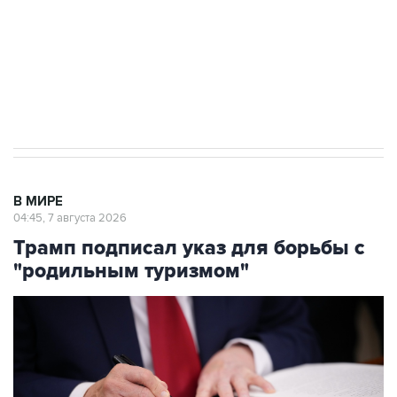
выходят на мировые рынки
Социальная реклама, АНО «Национальные приоритеты».
ИНН 7725383515 Erid: F7NfYUJCUneVdTRF8PRs
Аксенов сообщил о четвертом погибшем в
результате атаки ВСУ на Крым
В МИРЕ
04:45, 7 августа 2026
Трамп подписал указ для борьбы с
"родильным туризмом"