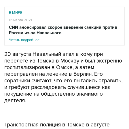
В МИРЕ
01 марта 2021
СNN анонсировал скорое введение санкций против
России из-за Навального
Читать подробнее
20 августа Навальный впал в кому при
перелете из Томска в Москву и был экстренно
госпитализирован в Омске, а затем
переправлен на лечение в Берлин. Его
соратники считают, что его пытались отравить,
и требуют расследовать случившееся как
покушение на общественно значимого
деятеля.
Транспортная полиция в Томске в августе
начала доследственную проверку, ее сроки
продлевались, но до сих пор российские