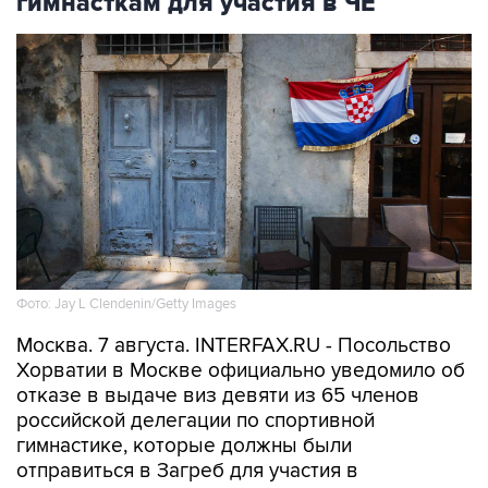
Фото: Jay L Clendenin/Getty Images
Москва. 7 августа. INTERFAX.RU - Посольство
Хорватии в Москве официально уведомило об
отказе в выдаче виз девяти из 65 членов
российской делегации по спортивной
гимнастике, которые должны были
отправиться в Загреб для участия в
чемпионате Европы. Об этом сообщает пресс-
служба Федерации гимнастики России.