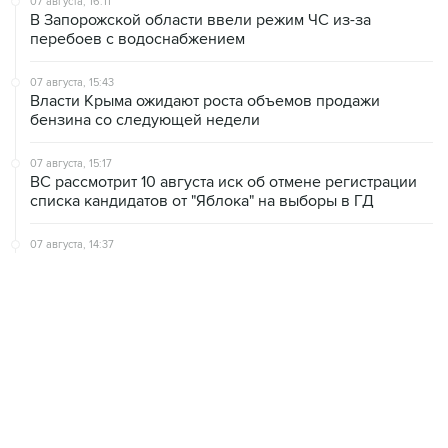
07 августа, 15:43
Власти Крыма ожидают роста объемов продажи
бензина со следующей недели
07 августа, 15:17
ВС рассмотрит 10 августа иск об отмене регистрации
списка кандидатов от "Яблока" на выборы в ГД
07 августа, 14:37
Саудовская Аравия, Турция и Пакистан подписали
оборонное соглашение
07 августа, 14:29
"Яблоку" не удалось оспорить отказ в регистрации на
выборах в парламент Петербурга
ХРОНИКИ СОБЫТИЙ