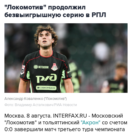
"Локомотив" продолжил
безвыигрышную серию в РПЛ
Александр Коваленко ("Локомотив")
Фото: Владимир Астапкович/РИА Новости
Москва. 8 августа. INTERFAX.RU - Московский
"Локомотив" и тольяттинский
"Акрон"
со счетом
0:0 завершили матч третьего тура чемпионата