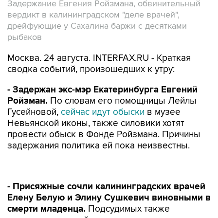
Задержание Евгения Ройзмана, обвинительный
вердикт в калининградском "деле врачей",
дрейфующие у Сахалина баржи с десятками
рыбаков
Москва. 24 августа. INTERFAX.RU - Краткая
сводка событий, произошедших к утру:
- Задержан экс-мэр Екатеринбурга Евгений
Ройзман.
По словам его помощницы Лейлы
Гусейновой,
сейчас идут обыски
в музее
Невьянской иконы, также силовики хотят
провести обыск в Фонде Ройзмана. Причины
задержания политика ей пока неизвестны.
- Присяжные сочли калининградских врачей
Елену Белую и Элину Сушкевич виновными в
смерти младенца.
Подсудимых также