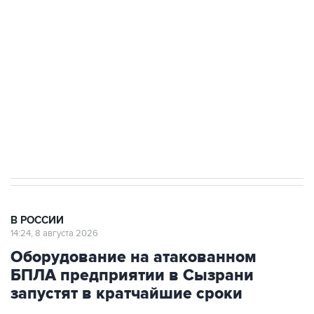
Беспилотные технологии и ИИ на службе у
электросетевых объектов и агрокомплексов
Социальная реклама, АНО «Национальные приоритеты».
ИНН 7725383515 Erid: F7NfYUJCUneVdwcydK6A
Кабмин РФ разрешил до 1 июля 2027 года
импорт, выпуск и обращение бензина Евро 2,
Евро 3, Евро 4
В РОССИИ
14:24, 8 августа 2026
Оборудование на атакованном
БПЛА предприятии в Сызрани
запустят в кратчайшие сроки