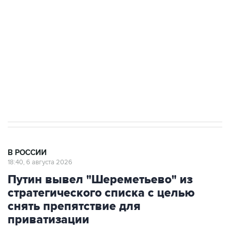
Как российские медицинские технологии
выходят на мировые рынки
Социальная реклама, АНО «Национальные приоритеты».
ИНН 7725383515 Erid: F7NfYUJCUneVdTRF8PRs
Аксенов сообщил о четвертом погибшем в
результате атаки ВСУ на Крым
В РОССИИ
18:40, 6 августа 2026
Путин вывел "Шереметьево" из
стратегического списка с целью
снять препятствие для
приватизации