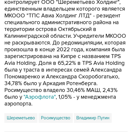
контролирует ООО "Шереметьево Холдинг",
единственным владельцем которого является
МКООО "ТПС Авиа Холдинг ЛТД" - резидент
специального административного района на
территории острова Октябрьский в
Калининградской области. Учредители МКООО
не раскрываются. До редомициляции, которая
произошла в конце 2022 года, компания была
зарегистрирована на Кипре с названием TPS
Avia Holding. Доля в 65,22% в TPS Avia Holding
была у траста в интересах семей Александра
Пономаренко и Александра Скоробогатько,
34,78% было у Аркадия Ротенберга.
Росимущество владело 30,46% МАШ, 2,43%
было у
"Аэрофлота"
, 1,05% - у менеджмента
аэропорта.
Шереметьево
Росимущество
Владимир Путин