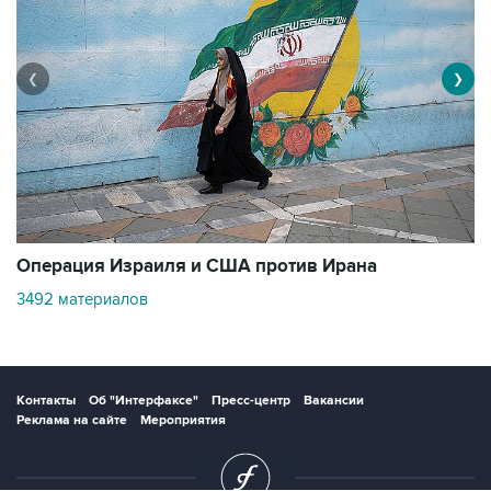
❮
❯
В
Операция Израиля и США против Ирана
1
3492 материалов
Контакты
Об "Интерфаксе"
Пресс-центр
Вакансии
Реклама на сайте
Мероприятия