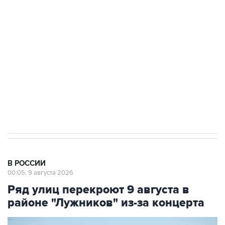
Беспилотные технологии и ИИ на службе у
электросетевых объектов и агрокомплексов
Социальная реклама, АНО «Национальные приоритеты».
ИНН 7725383515 Erid: F7NfYUJCUneVdwcydK6A
Кабмин РФ разрешил до 1 июля 2027 года
импорт, выпуск и обращение бензина Евро 2,
Евро 3, Евро 4
В РОССИИ
00:05, 9 августа 2026
Ряд улиц перекроют 9 августа в
районе "Лужников" из-за концерта