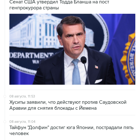
Сенат США утвердил Тодда Бланша на пост
генпрокурора страны
08 августа, 11:53
Хуситы заявили, что действуют против Саудовской
Аравии для снятия блокады с Йемена
08 августа, 11:04
Тайфун "Долфин" достиг юга Японии, пострадали пять
человек