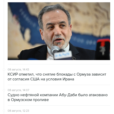
08 августа, 14:43
КСИР отметил, что снятие блокады с Ормуза зависит
от согласия США на условия Ирана
08 августа, 14:07
Судно нефтяной компании Абу-Даби было атаковано
в Ормузском проливе
08 августа, 12:23
Сенат США утвердил Тодда Бланша на пост
генпрокурора страны