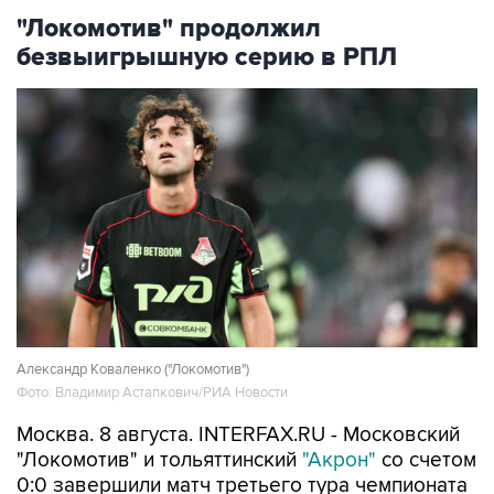
"Локомотив" продолжил
безвыигрышную серию в РПЛ
Александр Коваленко ("Локомотив")
Фото: Владимир Астапкович/РИА Новости
Москва. 8 августа. INTERFAX.RU - Московский
"Локомотив" и тольяттинский
"Акрон"
со счетом
0:0 завершили матч третьего тура чемпионата