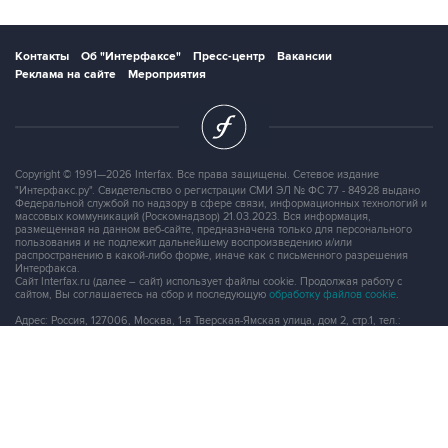
Контакты
Об "Интерфаксе"
Пресс-центр
Вакансии
Реклама на сайте
Мероприятия
Copyright © 1991—2026 Interfax. Все права защищены. Сетевое издание
"Интерфакс.ру". Свидетельство о регистрации СМИ ЭЛ № ФС 77 - 84928 выдано
Федеральной службой по надзору в сфере связи, информационных технологий и
массовых коммуникаций (Роскомнадзор) 21.03.2023. Вся информация,
размещенная на данном веб-сайте, предназначена только для персонального
пользования и не подлежит дальнейшему воспроизведению и/или
распространению в какой-либо форме, иначе как с письменного разрешения
Интерфакса.
Сайт Interfax.ru (далее – сайт) использует файлы cookie. Продолжая работу с
сайтом, Вы соглашаетесь на сбор и последующую
обработку файлов cookie
.
Адрес: Россия, 127006, Москва, 1-я Тверская-Ямская улица, дом 2, стр.1, тел.:
+7 (499) 250-98-40
, факс:
+7 (499) 250-97-27
Продукты информационной группы
"Интерфакс"
Информация о компаниях, товарах и людях
СПАРК