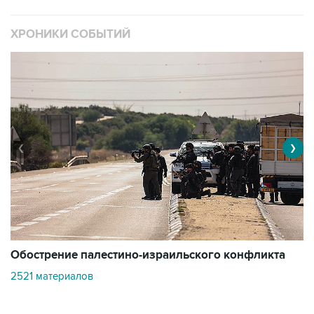
ХРОНИКИ СОБЫТИЙ
❮
❯
Обострение палестино-израильского конфликта
О
2521 материалов
3