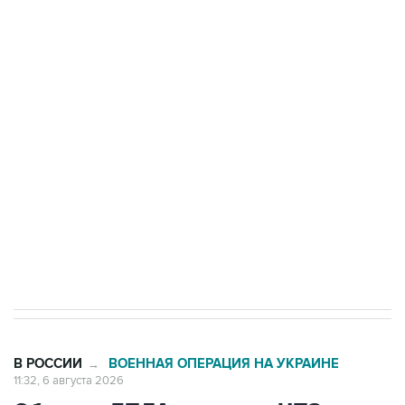
БПЛА на автомобиль в Удмуртии
Путин сообщил о решении сосредоточить в
одних руках все службы тыла Минобороны
Как российские медицинские технологии
выходят на мировые рынки
Социальная реклама, АНО «Национальные приоритеты».
ИНН 7725383515 Erid: F7NfYUJCUneVdTRF8PRs
Трамп заявил, что переговоры с Ираном
начнутся в понедельник
В РОССИИ
ВОЕННАЯ ОПЕРАЦИЯ НА УКРАИНЕ
→
11:32, 6 августа 2026