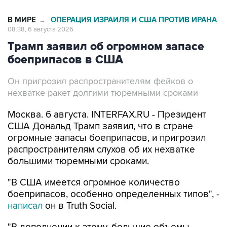
В МИРЕ
ОПЕРАЦИЯ ИЗРАИЛЯ И США ПРОТИВ ИРАНА
→
08:38, 6 августа 2026
Трамп заявил об огромном запасе
боеприпасов в США
Он пригрозил распространителям фейков о
нехватке ракет долгими тюремными сроками
Москва. 6 августа. INTERFAX.RU - Президент
США Дональд Трамп заявил, что в стране
огромные запасы боеприпасов, и пригрозил
распространителям слухов об их нехватке
большими тюремными сроками.
"В США имеется огромное количество
боеприпасов, особенно определенных типов", -
написал
он в Truth Social.