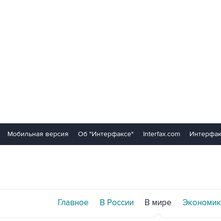
Мобильная версия
Об "Интерфаксе"
Interfax.com
Интерфак
Главное
В России
В мире
Экономик