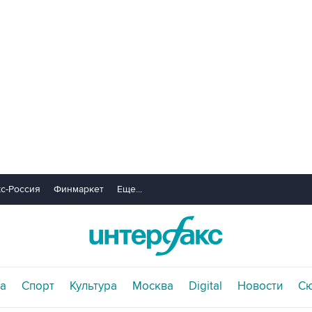
с-Россия
Финмаркет
Еще...
а
Спорт
Культура
Москва
Digital
Новости
С