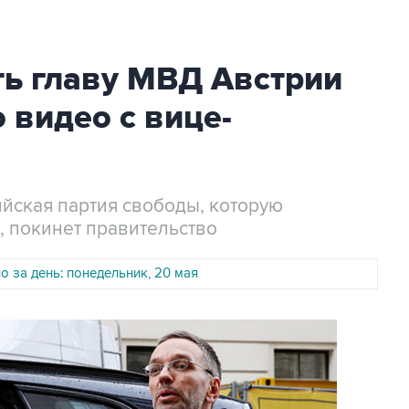
ть главу МВД Австрии
 видео с вице-
ийская партия свободы, которую
, покинет правительство
 за день: понедельник, 20 мая