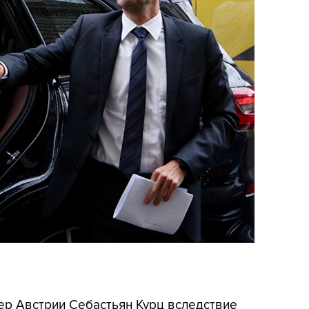
лер Австрии Себастьян Курц вследствие