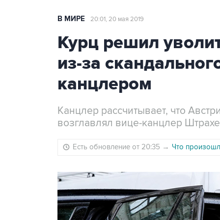
В МИРЕ
20:01, 20 мая 2019
Курц решил уволи
из-за скандального
канцлером
Канцлер рассчитывает, что Австр
возглавлял вице-канцлер Штрахе
Есть обновление от 20:35
→
Что произошло