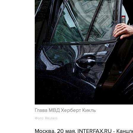
Глава МВД Херберт Кикль
Фото: Reuters
Москва. 20 мая. INTERFAX.RU - Канц