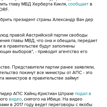
лить главу МВД Херберта Кикля,
сообщает
в
ORF.
брить президент страны Александр Ван дер
 уход правой Австрийской партии свободы
нения главы МВД, что она и обещала, передает
ии в правительстве будут заполнены
ющих выборов", - приводит агентство его
стве. Представители партии ранее заявляли,
тельство покинут все министры от АПС - это
ста министров в правительстве займут
 лидер АПС Хайнц-Кристиан Штрахе
подал в
ного
видео
, снятого на Ибице. На видео
ами в 2017 году ведет переговоры с якобы