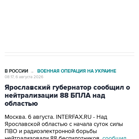
выходят на мировые рынки
Социальная реклама, АНО «Национальные приоритеты».
ИНН 7725383515 Erid: F7NfYUJCUneVdTRF8PRs
Трамп заявил, что переговоры с Ираном
начнутся в понедельник
В РОССИИ
ВОЕННАЯ ОПЕРАЦИЯ НА УКРАИНЕ
→
08:17, 6 августа 2026
Ярославский губернатор сообщил о
нейтрализации 88 БПЛА над
областью
Москва. 6 августа. INTERFAX.RU - Над
Ярославской областью с начала суток силы
ПВО и радиоэлектронной борьбы
нейтрализовали 88 беспилотников,
сообщил