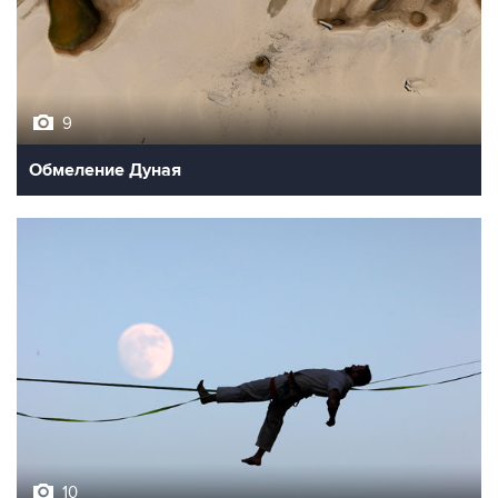
9
Обмеление Дуная
10