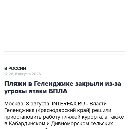
Кабмин РФ разрешил до 1 июля 2027 года
импорт, выпуск и обращение бензина Евро 2,
Евро 3, Евро 4
В РОССИИ
12:26, 8 августа 2026
Пляжи в Геленджике закрыли из-за
угрозы атаки БПЛА
Москва. 8 августа. INTERFAX.RU - Власти
Геленджика (Краснодарский край) решили
приостановить работу пляжей курорта, а также
в Кабардинском и Дивноморском сельских
округах после объявления опасности атаки
БПЛА, сообщил глава города Алексей