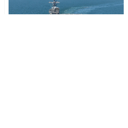
ХРОНИКИ СОБЫТИЙ
❮
❯