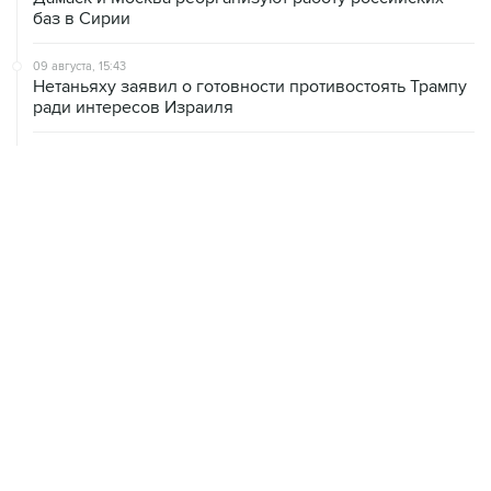
баз в Сирии
09 августа, 15:43
Нетаньяху заявил о готовности противостоять Трампу
ради интересов Израиля
09 августа, 15:05
Нетаньяху не намерен выполнять план Совета мира
по Газе