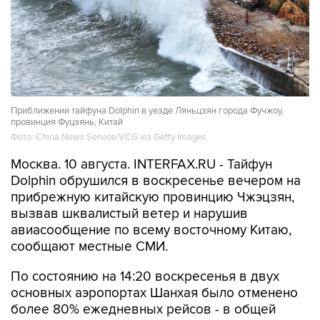
Приближении тайфуна Dolphin в уезде Ляньцзян города Фучжоу,
провинция Фуцзянь, Китай
Фото: China News Service/VCG via Getty Images
Москва. 10 августа. INTERFAX.RU - Тайфун
Dolphin обрушился в воскресенье вечером на
прибрежную китайскую провинцию Чжэцзян,
вызвав шквалистый ветер и нарушив
авиасообщение по всему восточному Китаю,
сообщают местные СМИ.
По состоянию на 14:20 воскресенья в двух
основных аэропортах Шанхая было отменено
более 80% ежедневных рейсов - в общей