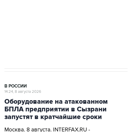
Беспилотные технологии и ИИ на службе у
электросетевых объектов и агрокомплексов
Социальная реклама, АНО «Национальные приоритеты».
ИНН 7725383515 Erid: F7NfYUJCUneVdwcydK6A
Кабмин РФ разрешил до 1 июля 2027 года
импорт, выпуск и обращение бензина Евро 2,
Евро 3, Евро 4
В РОССИИ
14:24, 8 августа 2026
Оборудование на атакованном
БПЛА предприятии в Сызрани
запустят в кратчайшие сроки
Москва. 8 августа. INTERFAX.RU -