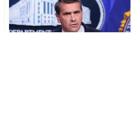
08 августа, 11:53
Хуситы заявили, что действуют против Саудовской
Аравии для снятия блокады с Йемена
08 августа, 11:04
Тайфун "Долфин" достиг юга Японии, пострадали пять
человек
08 августа, 10:30
Йеменские войска нанесли ряд ударов по хуситам