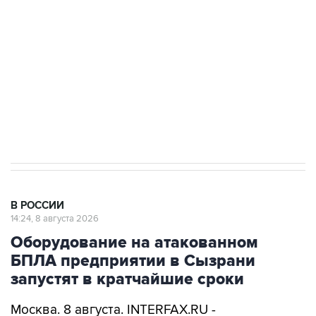
Беспилотные технологии и ИИ на службе у
электросетевых объектов и агрокомплексов
Социальная реклама, АНО «Национальные приоритеты».
ИНН 7725383515 Erid: F7NfYUJCUneVdwcydK6A
Кабмин РФ разрешил до 1 июля 2027 года
импорт, выпуск и обращение бензина Евро 2,
Евро 3, Евро 4
В РОССИИ
14:24, 8 августа 2026
Оборудование на атакованном
БПЛА предприятии в Сызрани
запустят в кратчайшие сроки
Москва. 8 августа. INTERFAX.RU -