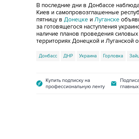
В последние дни в Донбассе наблюд
Киев и самопровозглашенные республ
пятницу в
Донецке
и
Луганске
объяви
за готовящегося наступления украин
наличие планов проведения силовых
территориях Донецкой и Луганской о
Донбасс
ДНР
Украина
Горловка
Зай
Купить подписку на
Подписа
профессиональную ленту
главных