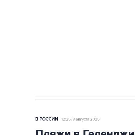
ФСБ сообщила о задержании в 
теракт на объекте Росгвардии
Беспилотные технологии и ИИ н
агрокомплексов
Социальная реклама, АНО «Национальные приоритеты».
И
Кабмин РФ разрешил до 1 июля 
бензина Евро 2, Евро 3, Евро 4
В РОССИИ
12:26, 8 августа 2026
Пляжи в Геленджи