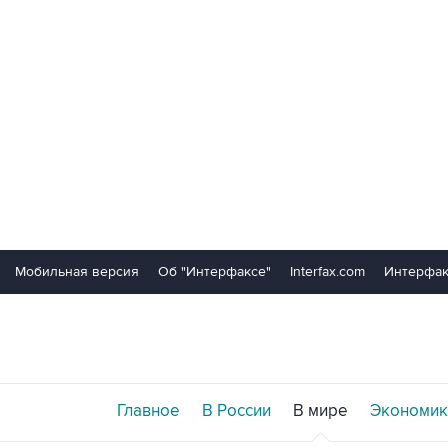
Мобильная версия
Об "Интерфаксе"
Interfax.com
Интерфак
Главное
В России
В мире
Экономик