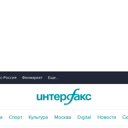
с-Россия
Финмаркет
Еще...
а
Спорт
Культура
Москва
Digital
Новости
С