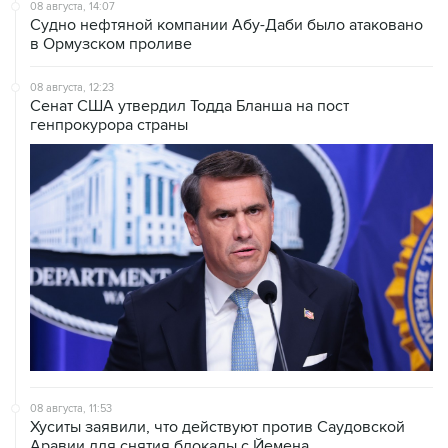
08 августа, 14:07
Судно нефтяной компании Абу-Даби было атаковано
в Ормузском проливе
08 августа, 12:23
Сенат США утвердил Тодда Бланша на пост
генпрокурора страны
08 августа, 11:53
Хуситы заявили, что действуют против Саудовской
Аравии для снятия блокады с Йемена