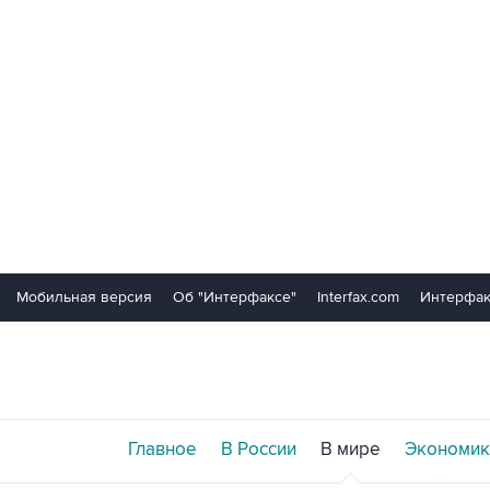
Мобильная версия
Об "Интерфаксе"
Interfax.com
Интерфак
Главное
В России
В мире
Экономик