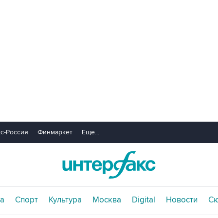
с-Россия
Финмаркет
Еще...
а
Спорт
Культура
Москва
Digital
Новости
С