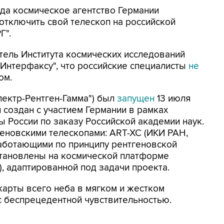
да космическое агентство Германии
отключить свой телескоп на российской
Г".
тель Института космических исследований
Интерфаксу", что российские специалисты
не
ом.
пектр-Рентген-Гамма") был
запущен
13 июля
 создан с участием Германии в рамках
России по заказу Российской академии наук.
еновскими телескопами: ART-XC (ИКИ РАН,
 работающими по принципу рентгеновской
становлены на космической платформе
, адаптированной под задачи проекта.
карты всего неба в мягком и жестком
с беспрецедентной чувствительностью.