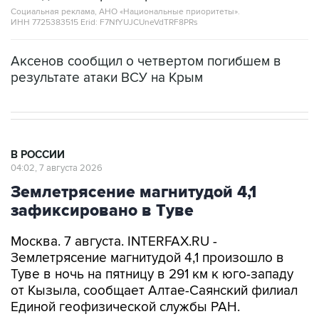
Социальная реклама, АНО «Национальные приоритеты».
ИНН 7725383515 Erid: F7NfYUJCUneVdTRF8PRs
Аксенов сообщил о четвертом погибшем в
результате атаки ВСУ на Крым
В РОССИИ
04:02, 7 августа 2026
Землетрясение магнитудой 4,1
зафиксировано в Туве
Москва. 7 августа. INTERFAX.RU -
Землетрясение магнитудой 4,1 произошло в
Туве в ночь на пятницу в 291 км к юго-западу
от Кызыла, сообщает Алтае-Саянский филиал
Единой геофизической службы РАН.