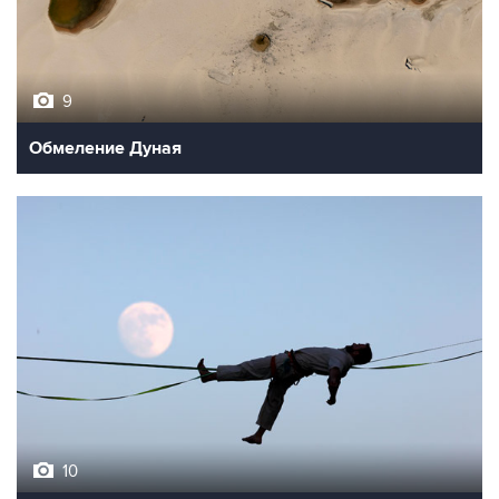
9
Обмеление Дуная
10