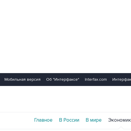
Мобильная версия
Об "Интерфаксе"
Interfax.com
Интерфак
Главное
В России
В мире
Экономик