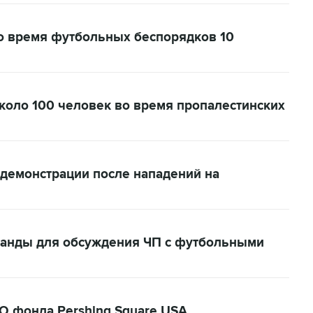
о время футбольных беспорядков 10
коло 100 человек во время пропалестинских
 демонстрации после нападений на
ланды для обсуждения ЧП с футбольными
O фонда Pershing Square USA