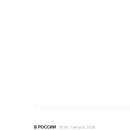
тыла Минобороны
ФСБ сообщила о задержании в 
теракт на объекте Росгвардии
Беспилотные технологии и ИИ н
агрокомплексов
Социальная реклама, АНО «Национальные приоритеты».
И
Аксенов сообщил о четвертом п
Крым
В РОССИИ
19:39, 7 августа 2026