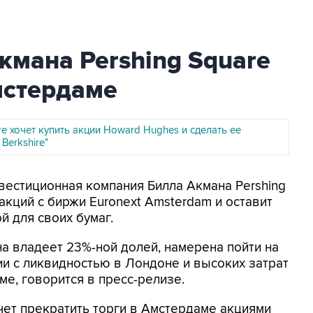
мана Pershing Square
мстердаме
re хочет купить акции Howard Hughes и сделать ее
Berkshire"
нвестиционная компания Билла Акмана Pershing
 акций с биржи Euronext Amsterdam и оставит
 для своих бумаг.
а владеет 23%-ной долей, намерена пойти на
ии с ликвидностью в Лондоне и высоких затрат
е, говорится в пресс-релизе.
очет прекратить торги в Амстердаме акциями