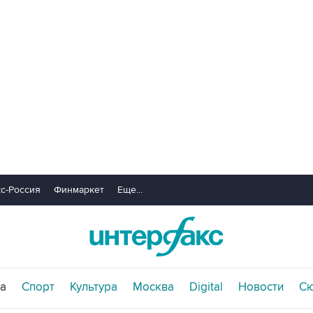
с-Россия
Финмаркет
Еще...
а
Спорт
Культура
Москва
Digital
Новости
С