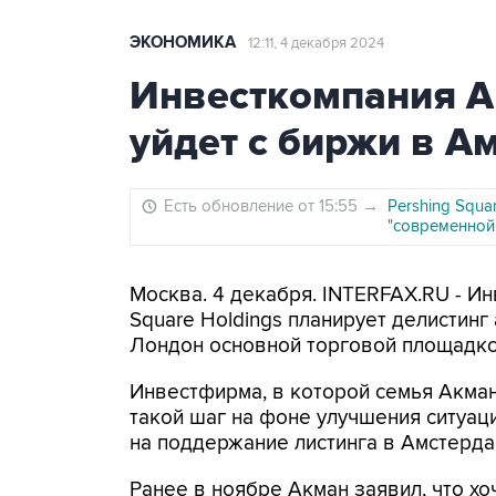
ЭКОНОМИКА
12:11, 4 декабря 2024
Инвесткомпания Ак
уйдет с биржи в А
Есть обновление от 15:55
→
Pershing Squa
"современной 
Москва. 4 декабря. INTERFAX.RU - И
Square Holdings планирует делистинг
Лондон основной торговой площадкой
Инвестфирма, в которой семья Акман
такой шаг на фоне улучшения ситуац
на поддержание листинга в Амстердам
Ранее в ноябре Акман заявил, что х