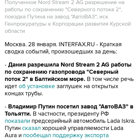
Полученное Nord Stream 2 AG разрешение на
работы по сохранению "Северного потока 2",
поездка Путина на завод "АвтоВАЗ", иск
Генпрокуратуры к Корпорации развития Курской
области
Москва. 28 января. INTERFAX.RU - Краткая
сводка событий, произошедших за день:
-
Дания разрешила Nord Stream 2 AG работы
по сохранению газопровода "Северный
поток 2" в Балтийском море.
В том числе речь
идет
об установке
заглушек на открытых
концах трубы.
-
Владимир Путин посетил завод "АвтоВАЗ" в
Тольятти.
В частности, президенту РФ
показали
предсерийный автомобиль Lada Iskra.
Путин
сказал
хорошей управляемости Lada
Aura и
пообещал поддержку экспорта