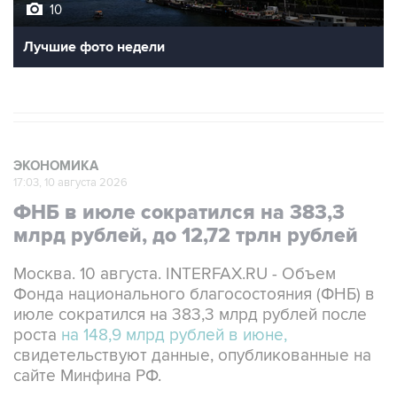
10
Лучшие фото недели
ЭКОНОМИКА
17:03, 10 августа 2026
ФНБ в июле сократился на 383,3
млрд рублей, до 12,72 трлн рублей
Москва. 10 августа. INTERFAX.RU - Объем
Фонда национального благосостояния (ФНБ) в
июле сократился на 383,3 млрд рублей после
роста
на 148,9 млрд рублей в июне,
свидетельствуют данные, опубликованные на
сайте Минфина РФ.