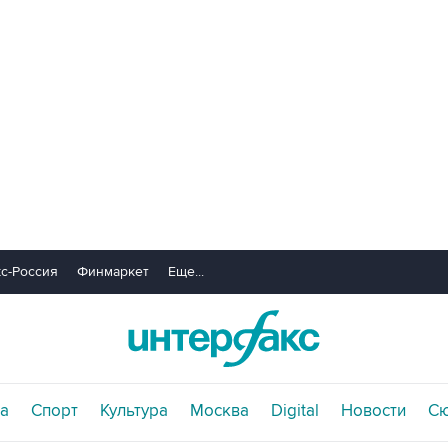
с-Россия
Финмаркет
Еще...
а
Спорт
Культура
Москва
Digital
Новости
С