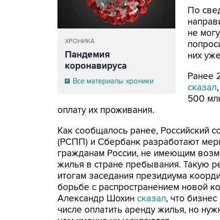
По све
направ
не могу
ХРОНИКА
попрос
Пандемия
них уже
коронавируса
Ранее 
Все материалы хроники
сказал
500 млн
оплату их проживания.
Как сообщалось ранее, Российский 
(РСПП) и Сбербанк разработают мер
гражданам России, не имеющим возм
жилья в стране пребывания. Такую 
итогам заседания президиума коорди
борьбе с распространением новой к
Александр Шохин
сказал
, что бизне
числе оплатить аренду жилья, но нуж