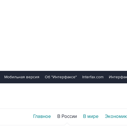
Мобильная версия
Об "Интерфаксе"
Interfax.com
Интерфак
Главное
В России
В мире
Экономик