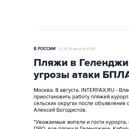
бензина Евро 2, Евро 3, Евро 4
В РОССИИ
12:26, 8 августа 2026
Пляжи в Геленджи
угрозы атаки БПЛ
Москва. 8 августа. INTERFAX.RU - Вл
приостановить работу пляжей курорт
сельских округах после объявления 
Алексей Богодистов.
"Уважаемые жители и гости курорта, 
ПВО, все пляжи в Геленджике, Кабар