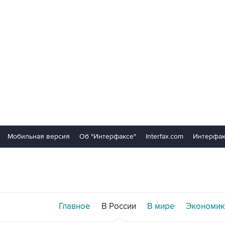
Мобильная версия
Об "Интерфаксе"
Interfax.com
Интерфак
Главное
В России
В мире
Экономик