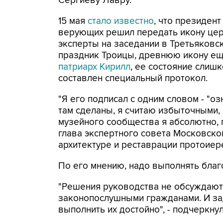
Сергиеву Лавру.
15 мая
стало известно
, что президен
верующих решил передать икону церкв
эксперты на заседании в Третьяковск
праздник Троицы, древнюю икону еще
патриарх Кирилл
, ее состояние слиш
составлен специальный протокол.
"Я его подписал с одним словом - "о
там сделаны, я считаю избыточными,
музейного сообщества я абсолютно, 
глава экспертного совета Московског
архитектуре и реставрации протоиер
По его мнению, надо выполнять благ
"Решения руководства не обсуждаютс
законопослушными гражданами. И за
выполнить их достойно", - подчеркну