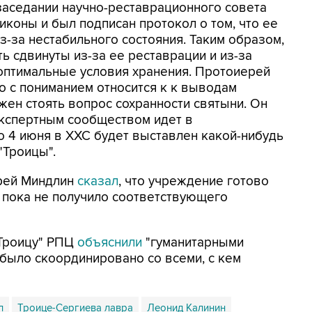
а заседании научно-реставрационного совета
иконы и был подписан протокол о том, что ее
з-за нестабильного состояния. Таким образом,
ь сдвинуты из-за ее реставрации и из-за
оптимальные условия хранения. Протоиерей
то с пониманием относится к к выводам
лжен стоять вопрос сохранности святыни. Он
 экспертным сообществом идет в
то 4 июня в ХХС будет выставлен какой-нибудь
"Троицы".
дрей Миндлин
сказал
, что учреждение готово
о пока не получило соответствующего
"Троицу" РПЦ
объяснили
"гуманитарными
 было скоординировано со всеми, с кем
л
Троице-Сергиева лавра
Леонид Калинин