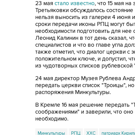
23 мая
стало известно
, что 15 мая н
Третьяковки обсуждалось состояние 
нельзя выносить из галереи 4 июня и
сроки передачи иконы РПЦ могут быт
необходимости подготовить для нее 
Леонид Калинин в тот день сказал, ч
специалистов и что во главе угла до
также отметил, что диалог церкви с
положительном ключе, и допустил, ч
из чудотворных списков рублевской 
24 мая директор Музея Рублева Ан
передать церкви список "Троицы", н
распоряжения Минкультуры.
В Кремле 16 мая решение передать 
соображениями" и заверили, что оно
необходимо.
Минкультуры
РПЦ
ХХС
патриарх Кирил