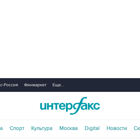
с-Россия
Финмаркет
Еще...
а
Спорт
Культура
Москва
Digital
Новости
С