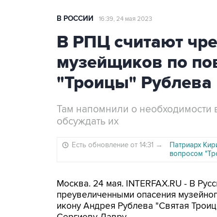
В РОССИИ
16:39, 24 мая 2023
В РПЦ считают чр
музейщиков по по
"Троицы" Рублева
Там напомнили о необходимости 
обсуждать их
Есть обновление от 14:31
→
Патриарх Кир
вопросом "Тр
Москва. 24 мая. INTERFAX.RU - В Рус
преувеличенными опасения музейног
икону Андрея Рублева "Святая Троица