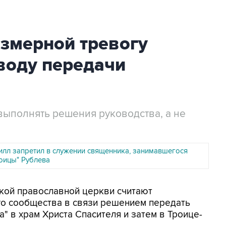
езмерной тревогу
воду передачи
выполнять решения руководства, а не
илл запретил в служении священника, занимавшегося
оицы" Рублева
ской православной церкви считают
о сообщества в связи решением передать
" в храм Христа Спасителя и затем в Троице-