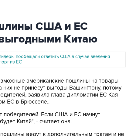
ошлины США и ЕС
а выгодными Китаю
лидеры пообещали ответить США в случае введения
порт из ЕС
Возможные американские пошлины на товары
а них не принесут выгоды Вашингтону, потому
бедителей, заявила глава дипломатии ЕС Кая
м ЕС в Брюсселе..
т победителей. Если США и ЕС начнут
удет Китай", - считает она.
а пошлины ведут к дополнительным тратам и не