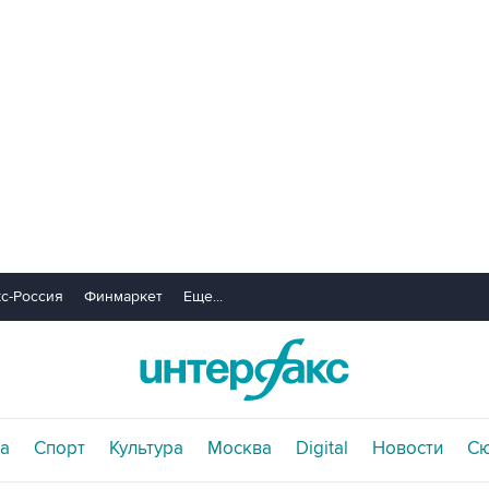
с-Россия
Финмаркет
Еще...
а
Спорт
Культура
Москва
Digital
Новости
С