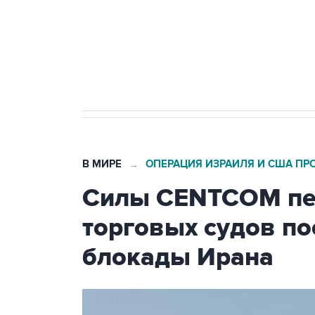
Кабмин РФ разрешил до 1 июля 
бензина Евро 2, Евро 3, Евро 4
В МИРЕ
ОПЕРАЦИЯ ИЗРАИЛЯ И США ПР
→
Силы CENTCOM пер
торговых судов п
блокады Ирана