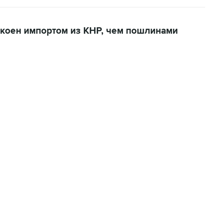
коен импортом из КНР, чем пошлинами
22:34, 7 августа 2026
сообщил