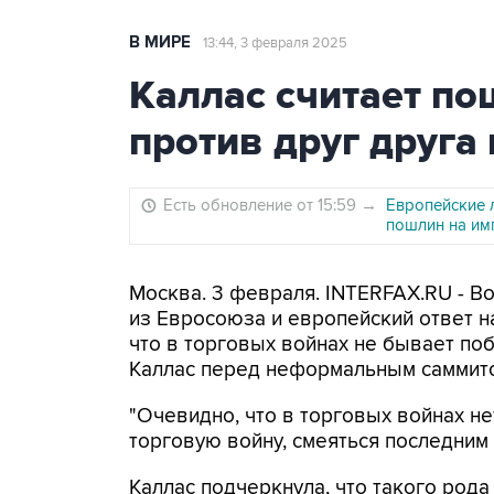
В МИРЕ
13:44, 3 февраля 2025
Каллас считает п
против друг друг
Есть обновление от 15:59
→
Европейские 
пошлин на им
Москва. 3 февраля. INTERFAX.RU - 
из Евросоюза и европейский ответ н
что в торговых войнах не бывает по
Каллас перед неформальным саммито
"Очевидно, что в торговых войнах не
торговую войну, смеяться последним б
Каллас подчеркнула, что такого род