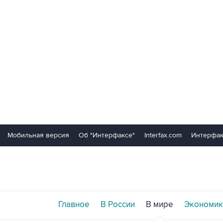
Мобильная версия
Об "Интерфаксе"
Interfax.com
Интерфак
Главное
В России
В мире
Экономик