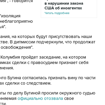
я", - говорится
в нарушении закона
США об иноагентах
Читать подробнее
 "изоляция
и неблагоприятно
я".
ания, на которых будут присутствовать наши
стве. В дипмиссии подчеркнули, что продолжат
о освобождения".
 Колумбия пройдет заседание, на котором
рамках сделки с правосудием признает себя
инения.
то Бутина согласилась признать вину по части
х сделки со следствием.
ты по делу Бутиной просили окружного судью
виняемая
официально отозвала
свое
ти.