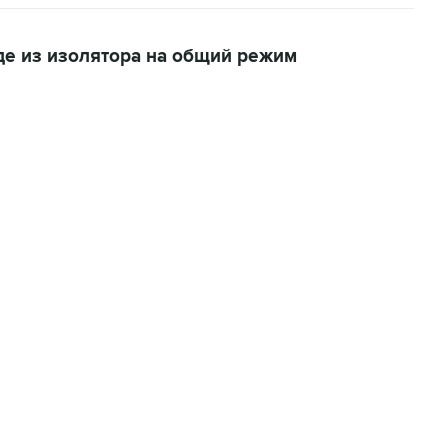
де из изолятора на общий режим
01:09, 7 августа 2026