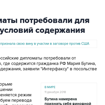
маты потребовали для
 условий содержания
 признала свою вину в участии в заговоре против США
Российские дипломаты потребовали от
, где содержится гражданка РФ Мария Бутина,
одержания, заявили "Интерфаксу" в посольстве
тюрьме
В МИРЕ
ошении
11 декабря 2018
меняется режим
Бутина намерена
ребуем перевода
признать себя виновной