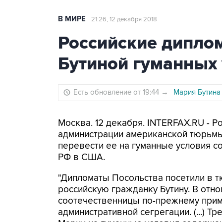
В МИРЕ
21:26, 12 декабря 2018
Российские дипло
Бутиной гуманных
Есть обновление от 19:44
→
Мария Бутина
Москва. 12 декабря. INTERFAX.RU - 
администрации американской тюрьмы
перевести ее на гуманные условия с
РФ в США.
"Дипломаты Посольства посетили в 
российскую гражданку Бутину. В отн
соотечественницы по-прежнему при
административной сегрегации. (...) Т