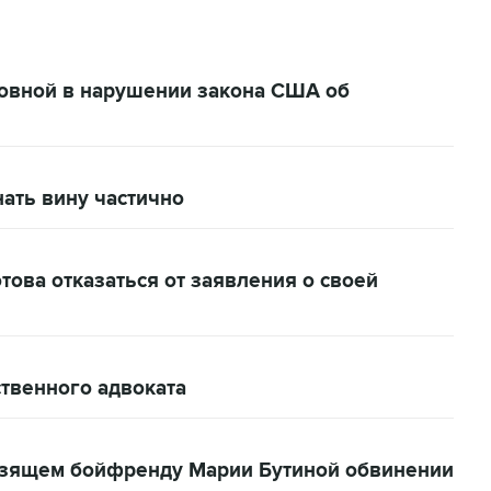
новной в нарушении закона США об
нать вину частично
това отказаться от заявления о своей
твенного адвоката
розящем бойфренду Марии Бутиной обвинении