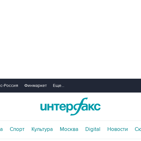
с-Россия
Финмаркет
Еще...
а
Спорт
Культура
Москва
Digital
Новости
С