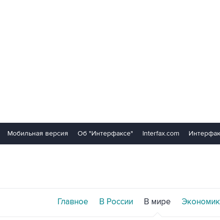
Мобильная версия
Об "Интерфаксе"
Interfax.com
Интерфак
Главное
В России
В мире
Экономик