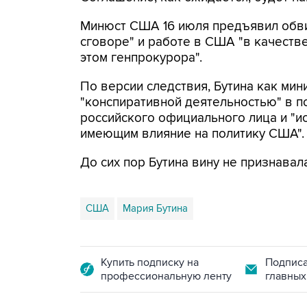
Минюст США 16 июля предъявил обви
сговоре" и работе в США "в качеств
этом генпрокурора".
По версии следствия, Бутина как мин
"конспиративной деятельностью" в по
российского официального лица и "и
имеющим влияние на политику США".
До сих пор Бутина вину не признавала
США
Мария Бутина
Купить подписку на
Подписа
профессиональную ленту
главных