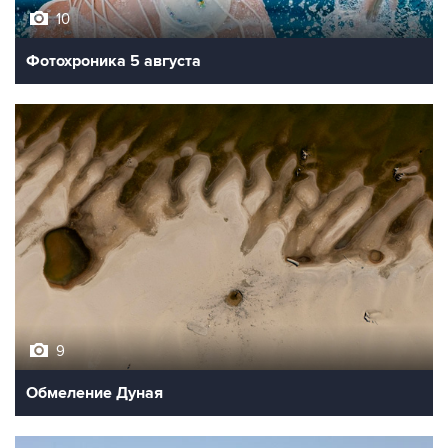
10
Фотохроника 5 августа
9
Обмеление Дуная