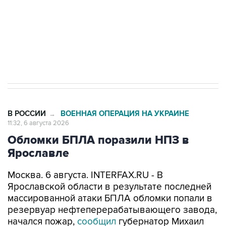
выходят на мировые рынки
Социальная реклама, АНО «Национальные приоритеты».
ИНН 7725383515 Erid: F7NfYUJCUneVdTRF8PRs
Трамп заявил, что переговоры с Ираном
начнутся в понедельник
В РОССИИ
ВОЕННАЯ ОПЕРАЦИЯ НА УКРАИНЕ
→
11:32, 6 августа 2026
Обломки БПЛА поразили НПЗ в
Ярославле
Москва. 6 августа. INTERFAX.RU - В
Ярославской области в результате последней
массированной атаки БПЛА обломки попали в
резервуар нефтеперерабатывающего завода,
начался пожар,
сообщил
губернатор Михаил