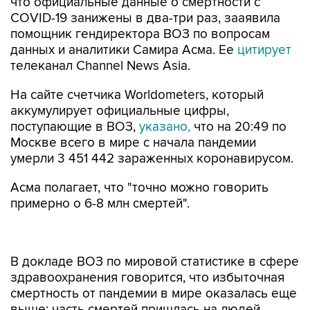
что официальные данные о смертности с
COVID-19 занижены в два-три раз, зааявила
помощник гендиректора ВОЗ по вопросам
данных и аналитики Самира Асма. Ее
цитирует
телеканал Channel News Asia.
На сайте счетчика Worldometers, который
аккумулирует официальные цифры,
поступающие в ВОЗ,
указано,
что на 20:49 по
Москве всего в мире с начала пандемии
умерли 3 451 442 зараженных коронавирусом.
Асма полагает, что "точно можно говорить
примерно о 6-8 млн смертей".
В докладе ВОЗ по мировой статистике в сфере
здравоохранения говорится, что избыточная
смертность от пандемии в мире оказалась еще
выше: часть смертей пришлась на людей,
которые на фоне пандемии не получили