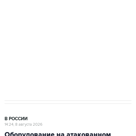
Росгвардии
Беспилотные технологии и ИИ на службе у
электросетевых объектов и агрокомплексов
Социальная реклама, АНО «Национальные приоритеты».
ИНН 7725383515 Erid: F7NfYUJCUneVdwcydK6A
Кабмин РФ разрешил до 1 июля 2027 года
импорт, выпуск и обращение бензина Евро 2,
Евро 3, Евро 4
В РОССИИ
14:24, 8 августа 2026
Оборудование на атакованном
БПЛА предприятии в Сызрани