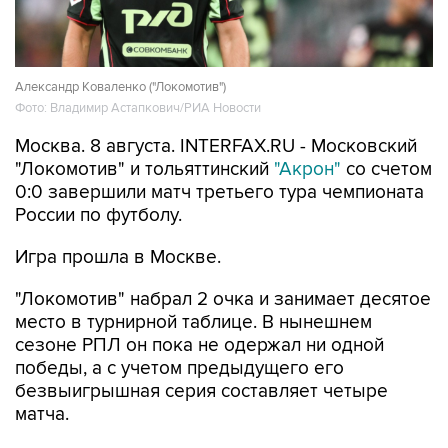
Александр Коваленко ("Локомотив")
Фото: Владимир Астапкович/РИА Новости
Москва. 8 августа. INTERFAX.RU - Московский
"Локомотив" и тольяттинский
"Акрон"
со счетом
0:0 завершили матч третьего тура чемпионата
России по футболу.
Игра прошла в Москве.
"Локомотив" набрал 2 очка и занимает десятое
место в турнирной таблице. В нынешнем
сезоне РПЛ он пока не одержал ни одной
победы, а с учетом предыдущего его
безвыигрышная серия составляет четыре
матча.
"Акрон" набрал первое очко и занимает 14-ю
строчку.