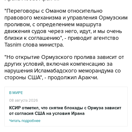
правового механизма и управления Ормузским
проливом, с определением маршрута
движения судов через него, идут, и мы очень
близки к соглашению", - приводит агентство
Tasnim слова министра.
"Но открытие Ормузского пролива зависит от
других условий, включая компенсацию за
нарушения Исламабадского меморандума со
стороны США", - продолжил Аракчи.
В МИРЕ
08 августа 2026
КСИР отметил, что снятие блокады с Ормуза зависит
от согласия США на условия Ирана
Читать подробнее
Он отметил, что в данный момент идет речь о
временном маршруте через Ормузский