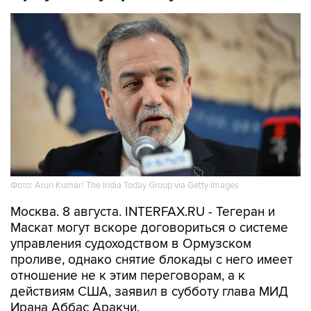
Фото: Arun Kumar/ The India Today Group via Getty Images
Москва. 8 августа. INTERFAX.RU - Тегеран и
Маскат могут вскоре договориться о системе
управления судоходством в Ормузском
проливе, однако снятие блокады с него имеет
отношение не к этим переговорам, а к
действиям США, заявил в субботу глава МИД
Ирана Аббас Аракчи.
"Переговоры с Оманом относительно