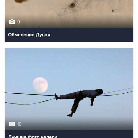
9
Обмеление Дуная
10
Лучшие фото недели