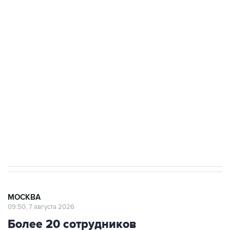
ФСБ сообщила о задержании в Приморье
подростков, готовивших теракт на объекте
Росгвардии
Беспилотные технологии и ИИ на службе у
электросетевых объектов и агрокомплексов
Социальная реклама, АНО «Национальные приоритеты».
ИНН 7725383515 Erid: F7NfYUJCUneVdwcydK6A
Аксенов сообщил о четвертом погибшем в
результате атаки ВСУ на Крым
МОСКВА
09:50, 7 августа 2026
Более 20 сотрудников