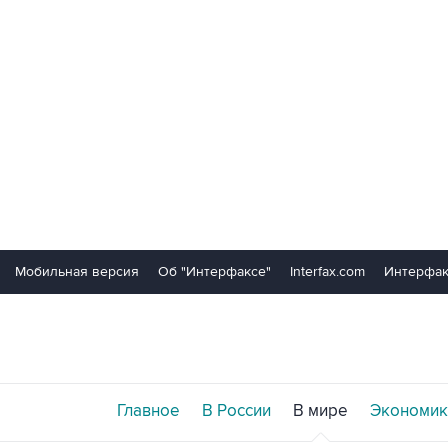
Мобильная версия
Об "Интерфаксе"
Interfax.com
Интерфак
Главное
В России
В мире
Экономик