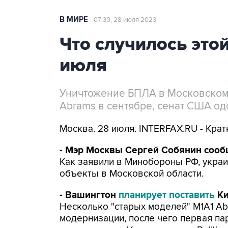
В МИРЕ
07:30, 28 июля 2023
Что случилось этой
июля
Уничтожение БПЛА в Московском 
Abrams в сентябре, сенат США о
Москва. 28 июля. INTERFAX.RU - Крат
- Мэр Москвы Сергей Собянин соо
Как заявили в Минобороны РФ, укр
объекты в Московской области.
- Вашингтон
планирует поставить
Ки
Несколько "старых моделей" M1A1 Ab
модернизации, после чего первая пар