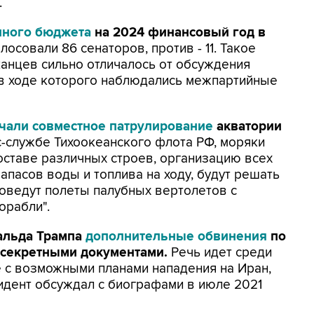
.
нного бюджета
на 2024 финансовый год в
осовали 86 сенаторов, против - 11. Такое
анцев сильно отличалось от обсуждения
 в ходе которого наблюдались межпартийные
чали совместное патрулирование
акватории
-службе Тихоокеанского флота РФ, моряки
составе различных строев, организацию всех
апасов воды и топлива на ходу, будут решать
оведут полеты палубных вертолетов с
орабли".
альда Трампа
дополнительные обвинения
по
 секретными документами.
Речь идет среди
 с возможными планами нападения на Иран,
дент обсуждал с биографами в июле 2021