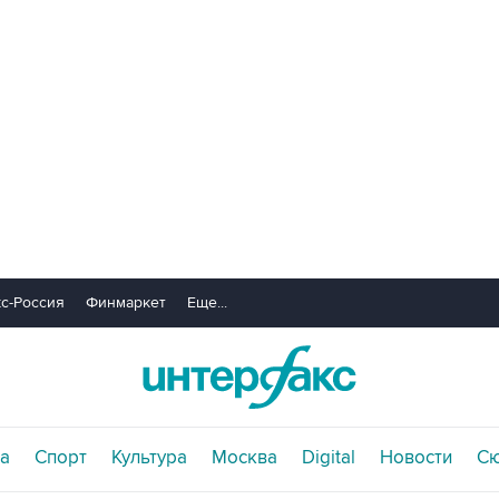
с-Россия
Финмаркет
Еще...
а
Спорт
Культура
Москва
Digital
Новости
С